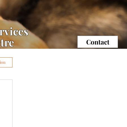
rvices
être
Contact
ion