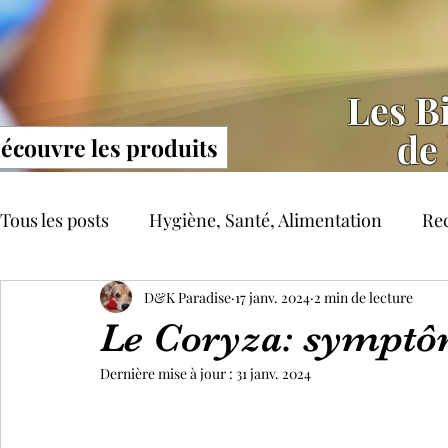
Les Bi
de 
découvre les produits
Tous les posts
Hygiène, Santé, Alimentation
Rec
Articles sur l'éducation
D&K Paradise
17 janv. 2024
Autres catégories
2 min de lecture
Le Coryza: symptôm
Dernière mise à jour :
31 janv. 2024