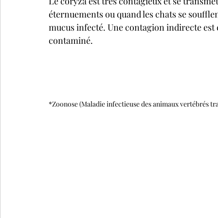
Le coryza est très contagieux et se transmet 
éternuements ou quand les chats se soufflent
mucus infecté. Une contagion indirecte est 
contaminé.
*Zoonose (Maladie infectieuse des animaux vertébrés tra