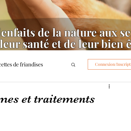
enfaits de la nature aux se
leur santé et de leur bien 
ettes de friandises
Connexion/Inscript
es et traitements