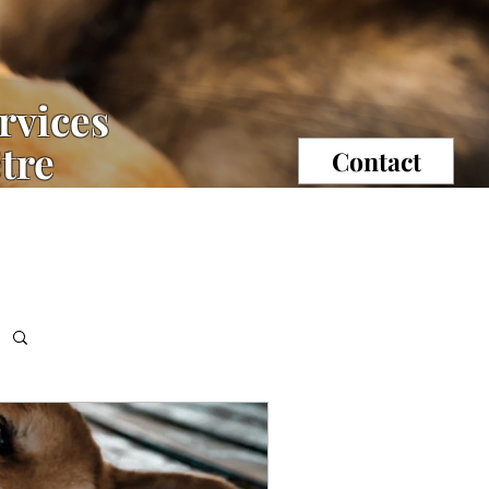
rvices
être
Contact