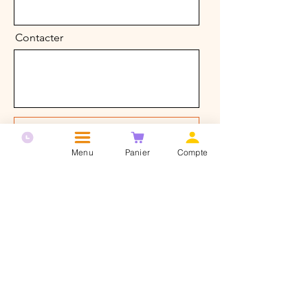
Contacter
Envoyer
Menu
Panier
Compte
Entreprise crée avec l'accompagnement de la Maison des
Entrepreneurs HDF
(centre des métiers et de l'artisanat)