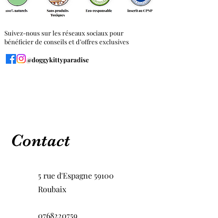
Suivez-nous sur les réseaux sociaux pour
bénéficier de conseils et d’offres exclusives
@doggykittyparadise
Contact
​5 rue d'Espagne 59100
Roubaix
​0768220759