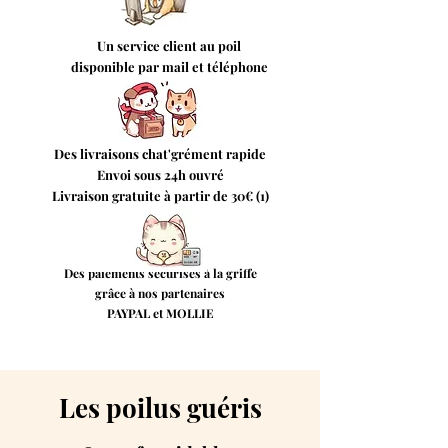
Un service client au poil
disponible par mail et téléphone
Des livraisons chat'grément rapide
Envoi sous 24h ouvré
Livraison gratuite à partir de 30€ (1)
Des paiements sécurisés à la griffe
grâce à nos partenaires
PAYPAL et MOLLIE
Les poilus guéris