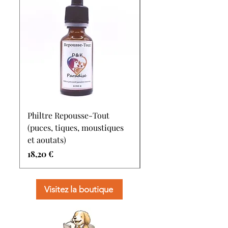
Philtre Repousse-Tout
Baume Douce Patoun
(puces, tiques, moustiques
(soins des coussinets)
et aoutats)
Prix
16,80 €
Prix
18,20 €
Visitez la boutique