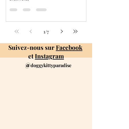
1
/
7
Suivez-nous sur
Facebook
et
Instagram
@
doggykittyparadise