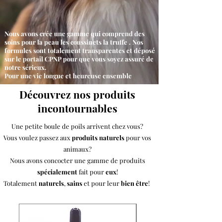
Nous avons crée une gamme qui comprend des
soins pour la peau les coussinets la truffe . Nos
formules sont totalement transparentes et déposé
sur le portail CPNP pour que vous soyez assuré de
notre sérieux.
Pour une vie longue et heureuse ensemble
Découvrez nos produits
incontournables
Une petite boule de poils arrivent chez vous?
Vous voulez passez aux
produits naturels
pour vos
animaux?
Nous avons concocter une gamme de produits
spécialement
fait pour
eux
!
Totalement
naturels
,
sains
et pour leur
bien être
!