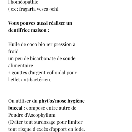
l'homéopathie
( ex : fragaria vesca 9ch).
Vous pouvez aussi réaliser un 
dentifrice maison :
Huile de coco bio 1er pression à 
froid 
un peu de bicarbonate de soude 
alimentaire 
2 gouttes d'argent colloïdal pour 
l'effet antibactérien.
Ou utiliser du
 phyt'os'mose hygiène 
buccal :
 composé entre autre de 
Poudre d’Ascophyllum.
(Eviter tout surdosage pour limiter 
tout risque d’excès d’apport en iode. 