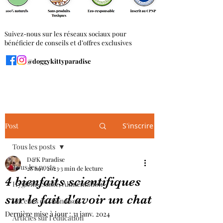
Suivez-nous sur les réseaux sociaux pour
bénéficier de conseils et d’offres exclusives
@doggykittyparadise
Post
S'inscrire
Tous les posts
D&K Paradise
Tous les posts
28 nov. 2023
3 min de lecture
4 bienfaits scientifiques
Hygiène, Santé, Alimentation
sur le fait d'avoir un chat
Recettes de friandises
Dernière mise à jour :
31 janv. 2024
Articles sur l'éducation