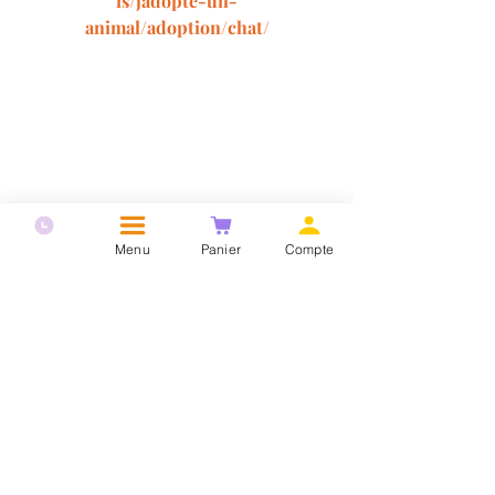
is/jadopte-un-
animal/adoption/chat/
Autres catégories
Menu
Panier
Compte
Commentaires