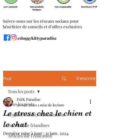
Suivez-nous sur les réseaux sociaux pour
bénéficier de conseils et d’offres exclusives
@doggykittyparadise
Post
S'inscrire
Tous les posts
D&K Paradise
Tous les posts
30 oct. 2020
3 min de lecture
Le stress chez le chien et
Hygiène, Santé, Alimentation
le chat
Recettes de friandises
Dernière mise à jour :
31 janv. 2024
Articles sur l'éducation